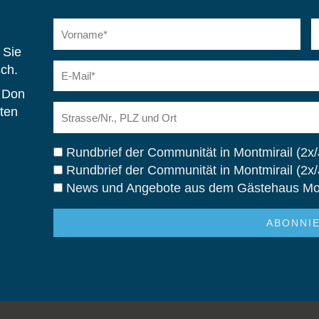
Vorname
N
 Sie
E-
sch.
Mail
 Don
Adresse
ten
Abo
Rundbrief der Communität in Montmirail (2x
Rundbrief der Communität in Montmirail (2x
News und Angebote aus dem Gästehaus Mont
ABONNI