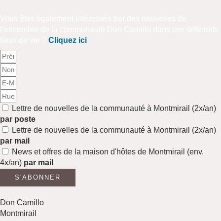
Vous êtes également intéressés par des nouvelles de
l’ensemble de la communauté Don Camillo dans ses différents
lieux de vie ?
Cliquez ici
Prénom
Nom
E-
Mail
Adresse
Abo
Lettre de nouvelles de la communauté à Montmirail (2x/an)
par poste
Lettre de nouvelles de la communauté à Montmirail (2x/an)
par mail
News et offres de la maison d'hôtes de Montmirail (env.
4x/an)
par mail
S'ABONNER
Don Camillo
Montmirail