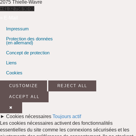
2075 Thielle-Wavre
+41 32 756 90 00
» E-Mail
Impressum
Protection des données
(en allemand)
Concept de protection
Liens
Cookies
Facebook
Youtube
Instagram
CUSTOMIZE
REJECT ALL
ACCEPT ALL
✖
►
Cookies nécessaires
Toujours actif
Les cookies nécessaires activent des fonctionnalités
essentielles du site comme les connexions sécurisées et les