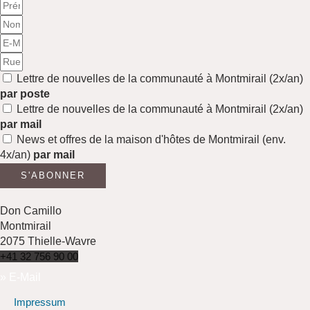
Prénom
Nom
E-
Mail
Adresse
Abo
Lettre de nouvelles de la communauté à Montmirail (2x/an)
par poste
Lettre de nouvelles de la communauté à Montmirail (2x/an)
par mail
News et offres de la maison d'hôtes de Montmirail (env.
4x/an)
par mail
S'ABONNER
Don Camillo
Montmirail
2075 Thielle-Wavre
+41 32 756 90 00
» E-Mail
Impressum